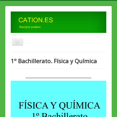
Inicio
1º Bachillerato. Física y Química
2º ESO
3º ESO
____________________________
4º ESO
1º Bto.
2º Bto. Física
2º Bto. Química