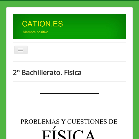
Inicio
2º Bachillerato. Física
2º ESO
3º ESO
_____________________
4º ESO
1º Bto.
2º Bto. Física
2º Bto. Química